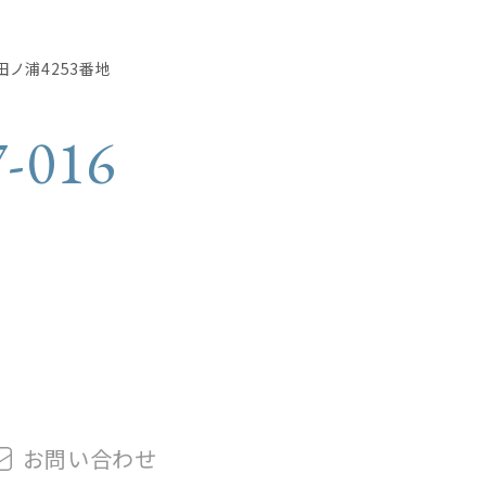
田ノ浦4253番地
7-016
お問
い
合
わ
せ