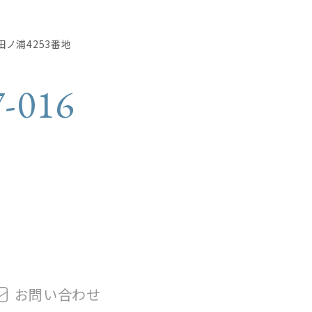
田ノ浦4253番地
7-016
お問
い
合
わ
せ