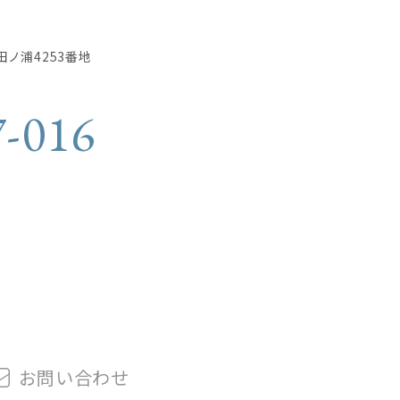
田ノ浦4253番地
7-016
お問
い
合
わ
せ