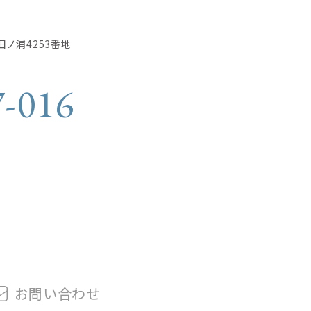
田ノ浦4253番地
7-016
お問
い
合
わ
せ